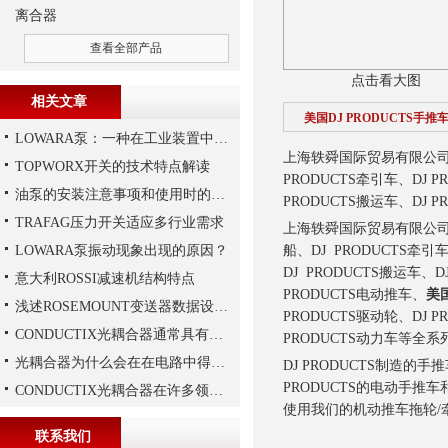
离合器
查看全部产品
点击看大图
相关文章
美国DJ PRODUCTS手推
LOWARA泵：一种在工业装置中广泛使用的泵
上海轶舜国际贸易有限公司销售美
TOPWORX开关的技术特点解读
PRODUCTS牵引车、DJ P
油泵的安装注意事项和使用时的维护
PRODUCTS搬运车、DJ 
TRAFAG压力开关适应多行业需求
上海轶舜国际贸易有限公司销
LOWARA泵振动现象出现的原因？
船、DJ PRODUCTS牵引车
DJ PRODUCTS搬运车
意大利ROSSI减速机结构特点
PRODUCTS电动推车、
美国
浅述ROSEMOUNT变送器数据设置步骤
PRODUCTS驱动轮、DJ P
CONDUCTIX光耦合器通常具有多种封装形式
PRODUCTS动力车等全
光耦合器为什么会在在电路中得到广泛的应用,难道是因为
DJ PRODUCTS制造
PRODUCTS的电动手
CONDUCTIX光耦合器在许多领域都得到了广泛的应用
使用我们的机动推车拖轮/
联系我们