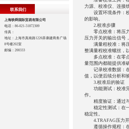
力源、校准仪、连接
联系我们
设置环境条件：校准
的影响。
上海轶舜国际贸易有限公司
2.校准步骤
电话：86-021-51872309
零点校准：将压力开
传真：
压力开关的输出信号
地址：上海市真南路1226弄康建商务广场
满量程校准：将压力
8号楼202室
邮编：200333
整满量程校准螺丝，
多点校准：在零点和
量范围内都能提供准
记录校准数据：在校
值，以便后续分析和
3.校准后的验证
功能测试：校准完成
作。
精度验证：通过与标
稳定性测试：在一定
稳定性。
4.TRAFAG压力
遵循操作规程：在整