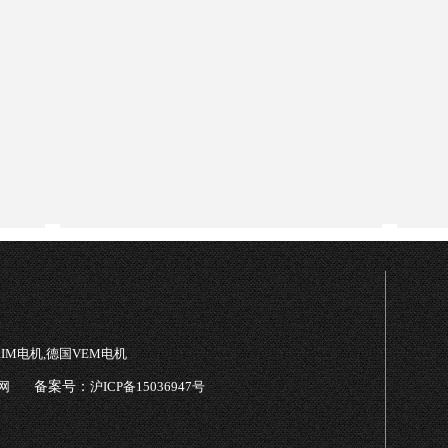
TRIM电机,德国VEM电机
网
备案号：
沪ICP备15036947号