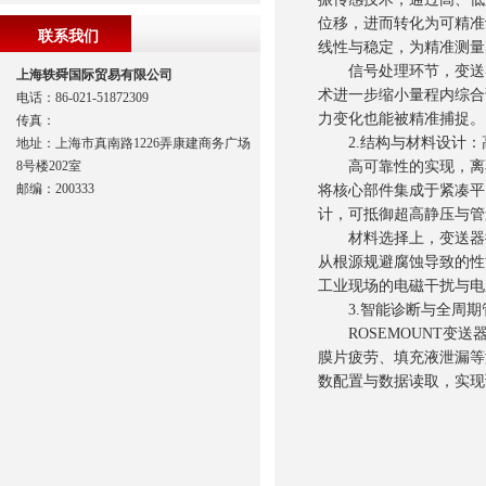
位移，进而转化为可精准
联系我们
线性与稳定，为精准测量
信号处理环节，变送器
上海轶舜国际贸易有限公司
术进一步缩小量程内综合
电话：86-021-51872309
力变化也能被精准捕捉。
传真：
2.结构与材料设计：
地址：上海市真南路1226弄康建商务广场
8号楼202室
高可靠性的实现，离不开结
邮编：200333
将核心部件集成于紧凑平台
计，可抵御超高静压与管
材料选择上，变送器提供
从根源规避腐蚀导致的性
工业现场的电磁干扰与电
3.智能诊断与全周期
ROSEMOUNT变送
膜片疲劳、填充液泄漏等
数配置与数据读取，实现