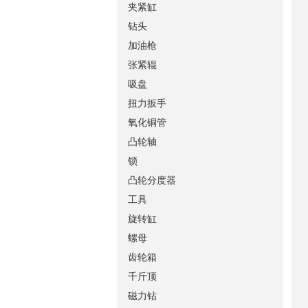
夹紧缸
钻头
加油枪
张紧辊
吸盘
扭力扳手
氧化铜管
凸轮轴
锁
凸轮分度器
工具
旋转缸
螺母
齿轮箱
千斤顶
磁力钻