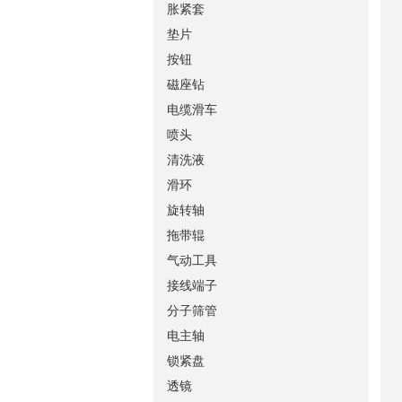
胀紧套
垫片
按钮
磁座钻
电缆滑车
喷头
清洗液
滑环
旋转轴
拖带辊
气动工具
接线端子
分子筛管
电主轴
锁紧盘
透镜