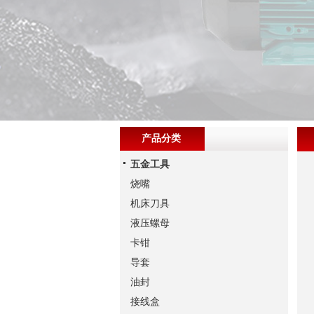
产品分类
五金工具
烧嘴
机床刀具
液压螺母
卡钳
导套
油封
接线盒