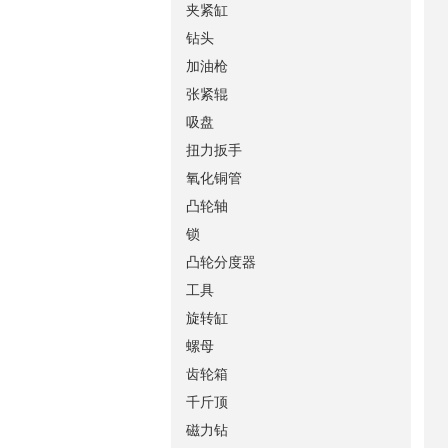
夹紧缸
钻头
加油枪
张紧辊
吸盘
扭力扳手
氧化铜管
凸轮轴
锁
凸轮分度器
工具
旋转缸
螺母
齿轮箱
千斤顶
磁力钻