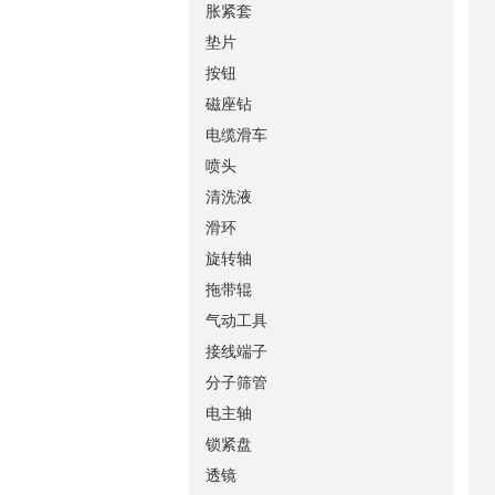
胀紧套
垫片
按钮
磁座钻
电缆滑车
喷头
清洗液
滑环
旋转轴
拖带辊
气动工具
接线端子
分子筛管
电主轴
锁紧盘
透镜