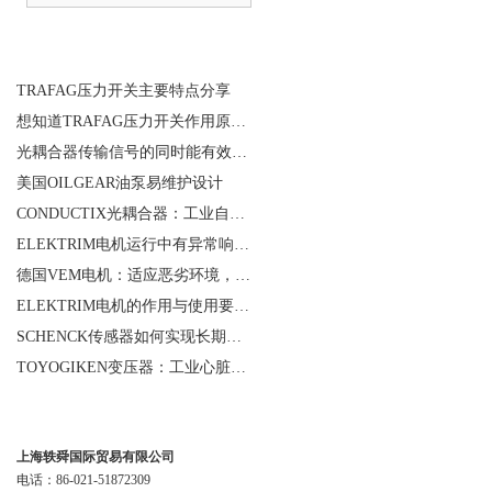
相关文章
TRAFAG压力开关主要特点分享
想知道TRAFAG压力开关作用原理，那就看本文
光耦合器传输信号的同时能有效抑制尖脉冲机各种杂讯干扰
美国OILGEAR油泵易维护设计
CONDUCTIX光耦合器：工业自动化的“安全信使”
ELEKTRIM电机运行中有异常响声是什么原因？
德国VEM电机：适应恶劣环境，保障工业生产连续性
ELEKTRIM电机的作用与使用要求讲解
SCHENCK传感器如何实现长期稳定性？
TOYOGIKEN变压器：工业心脏的“隐形守护者”
联系我们
上海轶舜国际贸易有限公司
电话：86-021-51872309