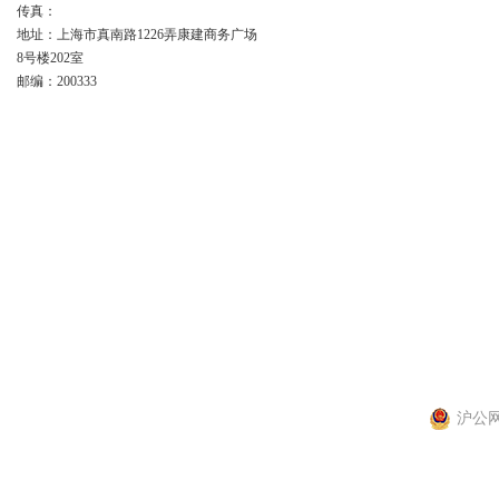
传真：
地址：上海市真南路1226弄康建商务广场
8号楼202室
邮编：200333
版权所有 上海轶舜国际贸易有限公司
主要代理:
德国SSB电机,PARVALUX电机,ELEKTRIM电机,德国VEM电机
管理登陆
站点地图
技术支持：
化工仪器网
备案号：
沪ICP备1503
沪公网安