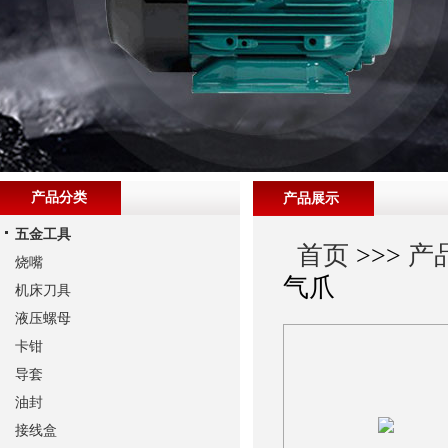
产品分类
产品展示
五金工具
首页
>>>
产
烧嘴
气爪
机床刀具
液压螺母
卡钳
导套
油封
接线盒