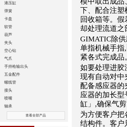
模中取出成品
液压缸
下、配合注塑
弹簧
回收箱等。假
卡盘
却处理流道之
软管
葫芦
GIMATIC
夹头
单指机械手指
空心钻
紧各式完成品
气爪
如要处理进胶流
手持枪输出头
五金配件
现有自动对中
螺线管
配备感应器的
接头
应器的加长型号
喷嘴
缸」,确保气
轴承
为方便客户把各
查看全部产品
结构件。客户只