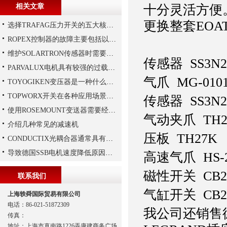
相关文章
十分灵活方便
更换整套EOA
选择TRAFAG压力开关的五大核心理由
ROPEX控制器的故障主要包括以下几种情况
维护SOLARTRON传感器时需要注意以下技巧
传感器
SS3N2
PARVALUX电机具有较强的过载能力
气爪
MG-010
TOYOGIKEN变压器是一种什么设备
TOPWORX开关在各种应用场景中的功能
传感器
SS3N2
使用ROSEMOUNT变送器需要经过以下步骤
气动夹爪 TH2
介绍几种常见的减速机
压板
TH27K
CONDUCTIX光耦合器通常具有多种封装形式
导致德国SSB电机速度降低原因有哪些?
高速气爪 HS-2
磁性开关 CB2
联系我们
气缸开关 CB2C
上海轶舜国际贸易有限公司
电话：86-021-51872309
我公司还销售德
传真：
地址：上海市真南路1226弄康建商务广场