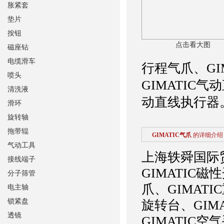
胀紧套
垫片
按钮
点击看大图
磁座钻
电缆滑车
行程气爪、GI
喷头
GIMATIC气
清洗液
动直线执行器
滑环
旋转轴
拖带辊
GIMATIC气爪
的详细介绍
气动工具
上海轶舜国际
接线端子
GIMATIC磁
分子筛管
爪、GIMATI
电主轴
锁紧盘
旋转台、GIM
透镜
GIMATIC