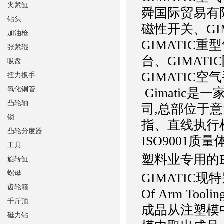
夹紧缸
舜国际贸易有
钻头
磁性开关、GI
加油枪
GIMATIC重
张紧辊
台、GIMAT
吸盘
GIMATIC
扭力扳手
氧化铜管
Gimatic
凸轮轴
司,总部位于
锁
指、直线执行
凸轮分度器
ISO9001质
工具
塑料业专用的E
旋转缸
螺母
GIMATIC现
齿轮箱
Of Arm T
千斤顶
成品从注塑模
磁力钻