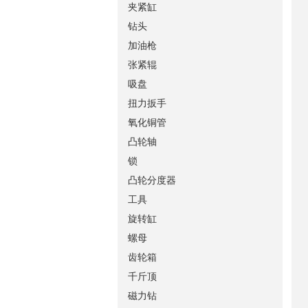
夹紧缸
钻头
加油枪
张紧辊
吸盘
扭力扳手
氧化铜管
凸轮轴
锁
凸轮分度器
工具
旋转缸
螺母
齿轮箱
千斤顶
磁力钻