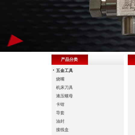
产品分类
五金工具
烧嘴
机床刀具
液压螺母
卡钳
导套
油封
接线盒