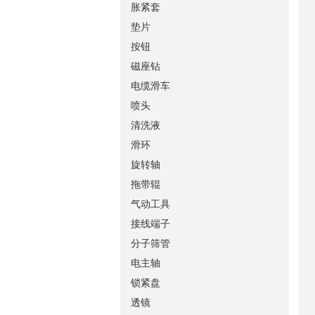
胀紧套
垫片
按钮
磁座钻
电缆滑车
喷头
清洗液
滑环
旋转轴
拖带辊
气动工具
接线端子
分子筛管
电主轴
锁紧盘
透镜