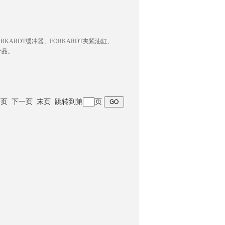
RKARDT缓冲器、FORKARDT夹紧油缸、
产品。
询
 上一页 下一页 末页 跳转到第
页