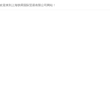
欢迎来到上海轶舜国际贸易有限公司网站！
首页
公司简介
产品展示
公司新闻
技术