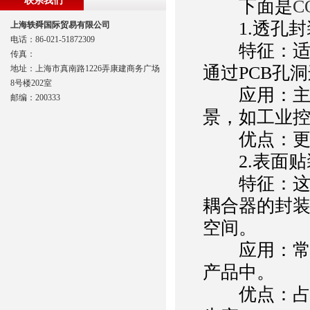
联系我们
下面是
C
1.透孔封装（T
上海轶舜国际贸易有限公司
电话：86-021-51872309
特征：适用
传真：
通过PCB孔
地址：上海市真南路1226弄康建商务广场
8号楼202室
应用：主要
邮编：200333
景，如工业
优点：更强
2.表面贴装封装（
特征：这种
耦合器的封装
空间。
应用：常见
产品中。
优点：占用