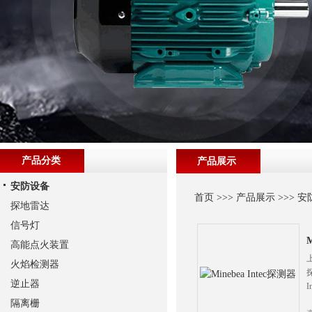
产品分类
产品展示
安防设备
首页
>>>
产品展示
>>>
安
探地雷达
信号灯
M
高能点火装置
上
火焰检测器
探
逆止器
隔离栅