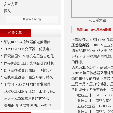
安全光幕
探头
查看全部产品
点击看大图
德国BRIEM气压差检测器
相关文章
上海轶舜贸易有限公司供应德
细说ROPEX控制器的选购指南
压差检测器
、BRIEM差
TOYOGIKEN变压器：优质电力转换与可靠性的解决方案“
德国BRIEM公司成立于1
探索德国VEM电机在工业自动化中的应用
进取,不断寻找着新的挑战
的目标。
探寻你想知道的,光耦合器的结构组成
德国BRIEM公司产品采
如何选择适合的德国SSB电机？
BRIEM差压传感器采用
在线称重设备：稳定可靠，持久保障生产质量
强度和精度的前提下增强了
主要产品：压力传感器、
干货分享:压力释放阀作业原理
常用型号：差压变送器 GBEL-
TOYOGIKEN变压器：工业心脏的“隐形守护者”
微压差计 GBEL-100
意大利ROSSI减速机结构特点
微压差计 GBEL-500
涨知识!制动器常见的几种类型
差压变送器 GBEL-250/
微压差计 GBEL-100