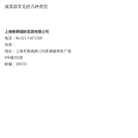
减震器常见的几种类型
联系我们
上海轶舜国际贸易有限公司
电话：86-021-51872309
传真：
地址：上海市真南路1226弄康建商务广场
8号楼202室
邮编：200333
版权所有 上海轶舜国际贸易有限公司
主要代理:
德国SSB电机,PARVALUX电机,ELEKTRIM电机,德国VEM电机
管理登陆
站点地图
技术支持：
化工仪器网
备案号：
沪ICP备1503