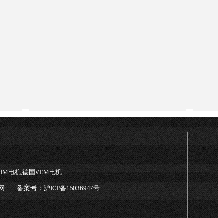
TRIM电机,德国VEM电机
网
备案号：
沪ICP备15036947号