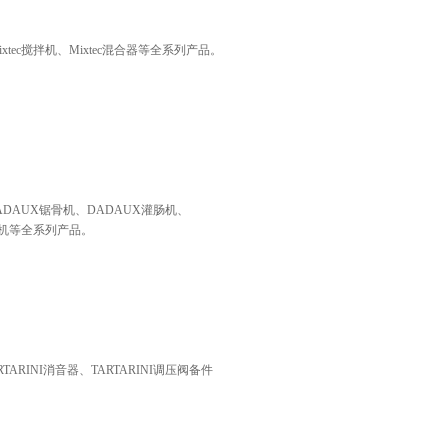
tec搅拌机、Mixtec混合器等全系列产品。
DAUX锯骨机、DADAUX灌肠机、
骨机等全系列产品。
ARINI消音器、TARTARINI调压阀备件