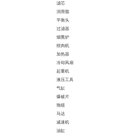
滤芯
润滑脂
平衡头
过滤器
烟熏炉
绞肉机
加热器
冷却风扇
起重机
液压工具
气缸
爆破片
拖链
马达
减速机
油缸