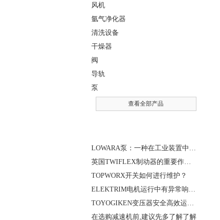
风机
氩气净化器
清洗设备
干燥器
阀
导轨
泵
查看全部产品
相关文章
LOWARA泵：一种在工业装置中广泛使用的泵
英国TWIFLEX制动器的重要作用是什么？
TOPWORX开关如何进行维护？
ELEKTRIM电机运行中有异常响声是什么原因？
TOYOGIKEN变压器安全高效运行指南：规范操作与长效维护
在选购减速机前,建议先多了解了解