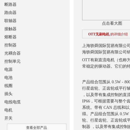
断路器
路由器
联轴器
点击看大图
接触器
OTT无刷电机
的详细介绍
熔断器
控制器
上海轶舜国际贸易有限公司
海轶舜国际贸易有限公司销
光耦合器
OTT有刷直流电机（也称
控制单元
常稳定的驱动器。它们的
电源
电池
产品组合范围从 0.5W -
线圈
行星齿轮、正齿轮或平行轴
插头
，以及带有集成控制的直
IP66，可根据需要与整
电线电缆
系统。带有 CAN 总线
电机
得。
产品组合范围从 0.5
开关
轮、行星齿轮、正齿轮或平
制器 ，以及带有集成控制
查看全部产品