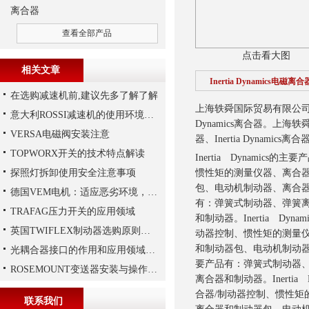
离合器
查看全部产品
点击看大图
相关文章
Inertia Dynamics电磁离合
在选购减速机前,建议先多了解了解
上海轶舜国际贸易有限公
意大利ROSSI减速机的使用环境和保养要求
Dynamics离合器。
上海轶
VERSA电磁阀安装注意
器、Inertia Dynamics离合
TOPWORX开关的技术特点解读
Inertia Dynam
探照灯拆卸使用安全注意事项
惯性矩的测量仪器、离合
包、电动机制动器、离合器
德国VEM电机：适应恶劣环境，保障工业生产连续性
有：弹簧式制动器、弹簧
TRAFAG压力开关的应用领域
和制动器。
Inertia 
英国TWIFLEX制动器选购原则详解
动器控制、惯性矩的测量
和制动器包、电动机制动器
光耦合器接口的作用和应用领域分别是怎样的
要产品有：弹簧式制动器
ROSEMOUNT变送器安装与操作步骤
离合器和制动器。
Iner
合器/制动器控制、惯性矩
联系我们