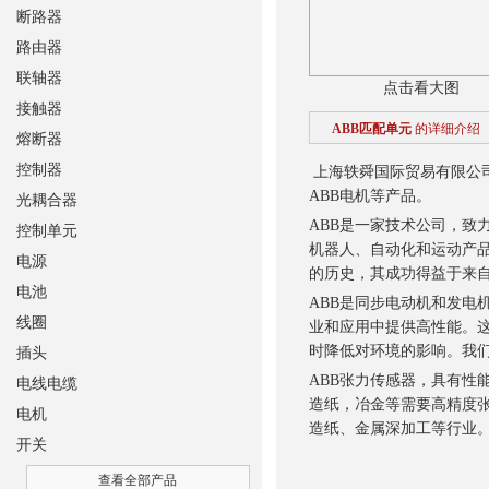
断路器
路由器
联轴器
点击看大图
接触器
ABB匹配单元
的详细介绍
熔断器
控制器
上海轶舜国际贸易有限公司
ABB电机等产品。
光耦合器
ABB是一家技术公司，致
控制单元
机器人、自动化和运动产品
电源
的历史，其成功得益于来自10
电池
ABB是同步电动机和发电
线圈
业和应用中提供高性能。
时降低对环境的影响。我们
插头
ABB张力传感器，具有性
电线电缆
造纸，冶金等需要高精度张
电机
造纸、金属深加工等行业
开关
查看全部产品