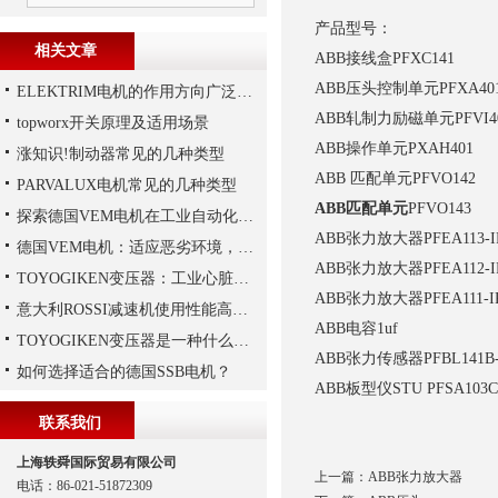
产品型号：
相关文章
ABB接线盒PFXC141
ABB压头控制单元PFXA40
ELEKTRIM电机的作用方向广泛且多元化
ABB轧制力励磁单元PFVI4
topworx开关原理及适用场景
ABB操作单元PXAH401
涨知识!制动器常见的几种类型
ABB 匹配单元PFVO142
PARVALUX电机常见的几种类型
ABB匹配单元
PFVO14
探索德国VEM电机在工业自动化中的应用
ABB张力放大器PFEA113-
德国VEM电机：适应恶劣环境，保障工业生产连续性
ABB张力放大器PFEA112-
TOYOGIKEN变压器：工业心脏的“隐形守护者”
ABB张力放大器PFEA111-
意大利ROSSI减速机使用性能高、持久，运行平稳
ABB电容1uf
TOYOGIKEN变压器是一种什么设备
ABB张力传感器PFBL141B
如何选择适合的德国SSB电机？
ABB板型仪STU PFSA103C
联系我们
上海轶舜国际贸易有限公司
上一篇：
ABB张力放大器
电话：86-021-51872309