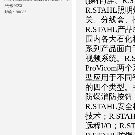
(操作)屏、R.
8号楼202室
R.STAHL照
邮编：200333
关、分线盒、
R.STAHL
围内各大石化和
系列产品面向
视频系统。R.S
ProVicom
型应用于不同平
的四个类型。主
防爆消防按钮；
R.STAHL安
技术；R.STA
远程I/O；R.