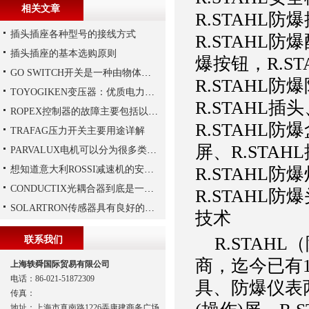
相关文章
R.STAHL防
插头插座各种型号的接线方式
R.STAHL防
插头插座的基本选购原则
爆按钮，R.S
GO SWITCH开关是一种由物体的位移来决定电路通断的开关
R.STAHL
TOYOGIKEN变压器：优质电力转换与可靠性的解决方案“
R.STAHL插
ROPEX控制器的故障主要包括以下几种情况
R.STAHL防
TRAFAG压力开关主要用途详解
屏、R.STAH
PARVALUX电机可以分为很多类，常见的有哪两种，它们的区别是什么？
想知道意大利ROSSI减速机的安装技巧，那就看这里
R.STAHL防
CONDUCTIX光耦合器到底是一种怎样的装置呢
R.STAHL防
SOLARTRON传感器具有良好的稳定性和反应速度
技术
R.STAH
联系我们
商，迄今已有
上海轶舜国际贸易有限公司
电话：86-021-51872309
具、防爆仪表两
传真：
地址：上海市真南路1226弄康建商务广场