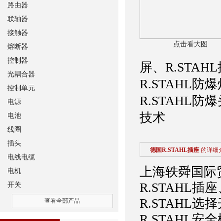
路由器
联轴器
接触器
点击看大图
熔断器
控制器
屏、R.STAH
光耦合器
R.STAHL防
控制单元
R.STAHL防
电源
技术
电池
线圈
插头
德国R.STAHL插座
的详细
电线电缆
上海轶舜国际贸
电机
R.STAHL插
开关
R.STAHL选
查看全部产品
R.STAHL安