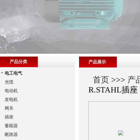
产品分类
产品展示
电工电气
首页
>>>
产
光缆
R.STAHL插座
电动机
发电机
网关
插座
蓄能器
断路器