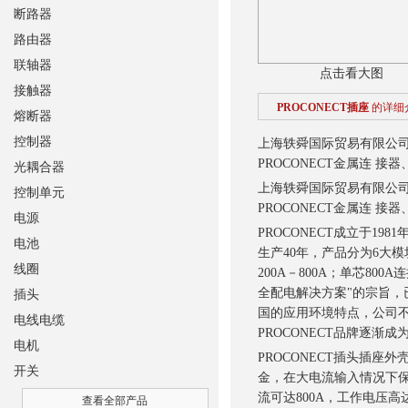
断路器
路由器
联轴器
点击看大图
接触器
PROCONECT插座
的详细
熔断器
控制器
上海轶舜国际贸易有限公司销
PROCONECT金属连 接
光耦合器
上海轶舜国际贸易有限公司销
控制单元
PROCONECT金属连 接
电源
PROCONECT成立于19
电池
生产40年，产品分为6大模块
线圈
200A－800A；单芯80
全配电解决方案"的宗旨，
插头
国的应用环境特点，公司
电线电缆
PROCONECT品牌逐渐
电机
PROCONECT插头插
开关
金，在大电流输入情况下保
流可达800A，工作电压
查看全部产品