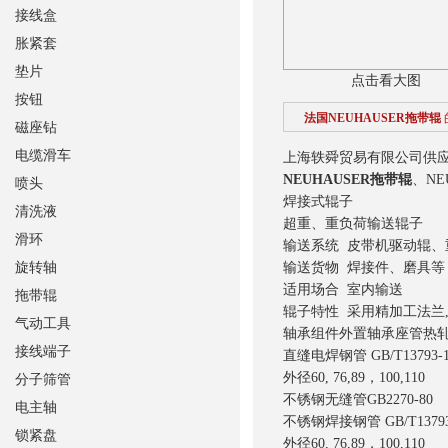
接线盒
胀紧套
垫片
点击看大图
按钮
法国NEUHAUSER拖带辊
磁座钻
电缆滑车
上海轶舜贸易有限公司供应法
NEUHAUSER拖带辊
、NE
喷头
焊接式辊子
清洗液
超重、重负荷输送辊子
滑环
输送系统 皮带机驱动辊、
旋转轴
输送货物 焊接件、磨具
适用场合 室内输送
拖带辊
辊子特性 采用精加工法兰
气动工具
轴承组件外置轴承座管热轧无缝
接线端子
直缝电焊钢管 GB/T13793-1
外径60, 76,89，100,110
分子筛管
不锈钢无缝管GB2270-80
电主轴
不锈钢焊接钢管 GB/T13793
锁紧盘
外径60, 76,89，100,110