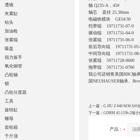
透镜
轴 Q235-A，45#
轴芯 直径 25,30mm
夹紧缸
电磁铁模块 GEI4/30
钻头
托带辊 19711731-07-0
加油枪
驱动辊 19711731-04-0
张紧辊
张紧辊 19711731-06-0
前后导向辊 19711731-05
吸盘
中间导向辊 19711731-08
扭力扳手
张紧辊 59711728-0600
氧化铜管
拖带辊 5971173
我公司还销售美国RBC轴承
凸轮轴
国NEUHAUSER轴承、Bro
锁
凸轮分度器
工具
上一篇：
G HU Z 040 M30 
旋转缸
下一篇：
GDRM 42-133b-2瑞
螺母
齿轮箱
产品：
千斤顶