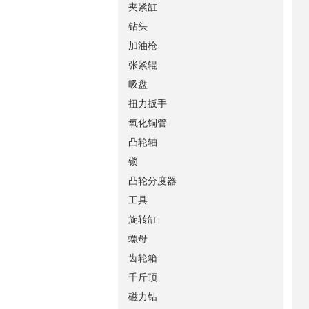
夹紧缸
钻头
加油枪
张紧辊
吸盘
扭力扳手
氧化铜管
凸轮轴
锁
凸轮分度器
工具
旋转缸
螺母
齿轮箱
千斤顶
磁力钻