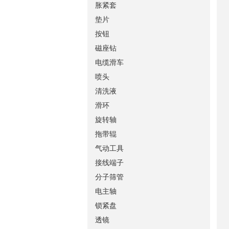
胀紧套
垫片
按钮
磁座钻
电缆滑车
喷头
清洗液
滑环
旋转轴
拖带辊
气动工具
接线端子
分子筛管
电主轴
锁紧盘
透镜