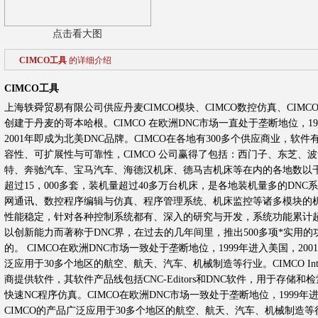
点击看大图
CIMCO工具
的详细介绍
CIMCO工具
上海轶舜贸易有限公司供应丹麦CIMCO模块、CIMCO数控仿真、CIMC
创建于丹麦的哥本哈根。CIMCO 在欧洲DNC市场一直处于垄断地位，1
2001年即成为北美DNC品牌。CIMCO在各地有300多个供应商业，软
容性、可扩展性与可靠性，CIMCO 公司赢得了包括：西门子、东芝、
特、奔驰汽车、宝马汽车、海德汉机床、德马吉机床等在内的各地数以千计
超过15，000多套，装机量超过40多万台机床，是各地装机量多的DNC系
网通讯、数控程序编辑与仿真、程序管理系统、机床监控等诸多模块的机床
性能稳定，针对各种控制系统都有、深入的研究与开发，系统功能累计超过4
以创新能力而著称于DNC界，在过去的几年间里，推出500多项*实用的
的。 CIMCO在欧洲DNC市场一致处于垄断地位，1999年进入美国，200
泛应用于30多个地区的航空、航天、汽车、机械制造等行业。CIMCO Inte
商提供软件，其软件产品线包括CNC-Editors和DNC软件，用于存储
快速NC程序仿真。CIMCO在欧洲DNC市场一致处于垄断地位，1999年进
CIMCO的产品广泛应用于30多个地区的航空、航天、汽车、机械制造等行业。CI