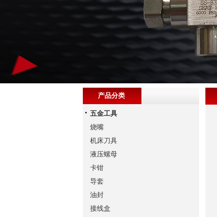
产品分类
五金工具
烧嘴
机床刀具
液压螺母
卡钳
导套
油封
接线盒