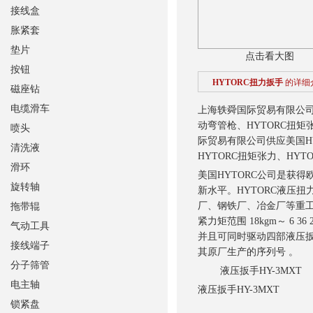
接线盒
胀紧套
垫片
点击看大图
按钮
HYTORC扭力扳手
的详细
磁座钻
电缆滑车
上海轶舜国际贸易有限公司
动弯管枪、HYTORC扭矩
喷头
际贸易有限公司供应美国H
清洗液
HYTORC扭矩张力、HYT
滑环
美国HYTORC公司是获
旋转轴
新水平。HYTORC液压扭力
厂、钢铁厂、冶金厂等重工
拖带辊
紧力矩范围 18kgm～ 6 3
气动工具
并且可同时驱动四部液压扳
接线端子
其原厂生产的序列号 。
分子筛管
液压扳手
HY-3MXT
电主轴
液压扳手
HY-3MXT
锁紧盘