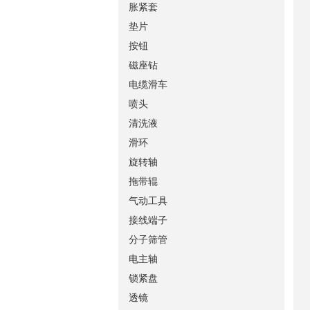
胀紧套
垫片
按钮
磁座钻
电缆滑车
喷头
清洗液
滑环
旋转轴
拖带辊
气动工具
接线端子
分子筛管
电主轴
锁紧盘
透镜