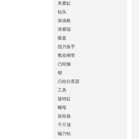
夹紧缸
钻头
加油枪
张紧辊
吸盘
扭力扳手
氧化铜管
凸轮轴
锁
凸轮分度器
工具
旋转缸
螺母
齿轮箱
千斤顶
磁力钻