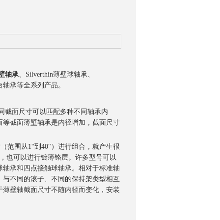
面薄壁轴承
、Silverthin薄壁球轴承、
旋转工作台轴承等全系列产品。
同截面尺寸可以匹配多种不同轴承内
而等截面薄壁轴承是内径增加，截面尺寸
径尺寸（范围从1“到40"）进行组合，就产生很
锈钢，也可以进行镀薄铬层。许多型号可以
球轴承和四点接触球轴承。相对于标准轴
，与不同的滚子、不同的保持架类型相互
于薄壁轴截面尺寸不随内径而变化，安装