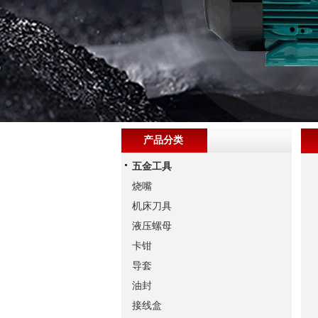
产品分类
五金工具
烧嘴
机床刀具
液压螺母
卡钳
导套
油封
接线盒