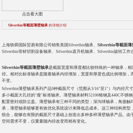
点击看大图
Silverthin等截面薄壁轴承
的详细介绍
上海轶舜国际贸易有限公司销售美国Silverthin轴承、
Silverthin等截
Silverthin管材切割设备轴承、Silverthin直升机轴承、Silverthin
Silverthin等截面薄壁轴承
是截面宽度和厚度都比较特殊的一种轴承，相
径。相对比标准轴承是随着轴承内径增加，宽度和厚度也成比例增加，
不变。
Silverthin薄壁轴承系列产品9种截面尺寸（范围从3/16“至1"）与内
多小截面大孔径的“瘦"标准轴承。薄壁轴承材料52100铬钢及440C不
配置密封或防尘盖。薄壁轴承有三种不同的类型；深沟球轴承，角接触
承，薄壁轴承能够更有效优化系统设计来降低总成本。这三种结构类型
组合，能够在有限的截面尺寸基础上创造出多种多样薄壁轴承产品。由
空间需求不变，仅重量随内径改变而稍有变化。