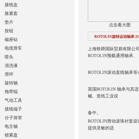
接线盒
胀紧套
垫片
点击看大图
按钮
ROTOLIN旋转运动轴承
的
磁座钻
电缆滑车
上海轶舜国际贸易有限公
ROTOLIN预载通用轴承、
喷头
清洗液
ROTOLIN滚动直线轴承
滑环
旋转轴
英国ROTOLIN 轴承
拖带辊
械、造纸工业设
气动工具
接线端子
备中。
分子筛管
ROTOLIN滑动滚珠衬
电主轴
提供灵敏的适
锁紧盘