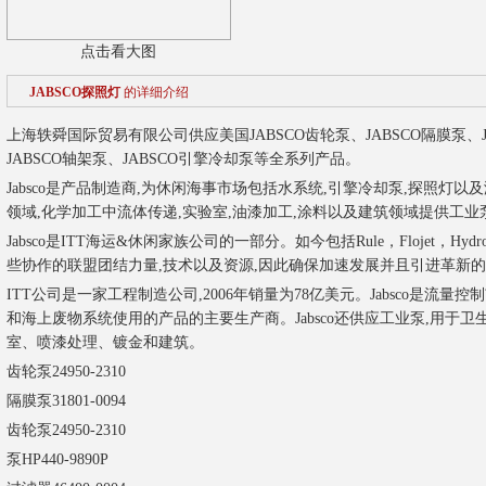
点击看大图
JABSCO探照灯
的详细介绍
上海轶舜国际贸易有限公司供应美国JABSCO齿轮泵、JABSCO隔膜泵、J
JABSCO轴架泵、JABSCO引擎冷却泵等全系列产品。
Jabsco是产品制造商,为休闲海事市场包括水系统,引擎冷却泵,探照灯以及
领域,化学加工中流体传递,实验室,油漆加工,涂料以及建筑领域提供工业
Jabsco是ITT海运&休闲家族公司的一部分。如今包括Rule，Flojet，HydroAi
些协作的联盟团结力量,技术以及资源,因此确保加速发展并且引进革新
ITT公司是一家工程制造公司,2006年销量为78亿美元。Jabsco是流
和海上废物系统使用的产品的主要生产商。Jabsco还供应工业泵,用于
室、喷漆处理、镀金和建筑。
齿轮泵
24950-2310
隔膜泵
31801-0094
齿轮泵
24950-2310
泵
HP440-9890P