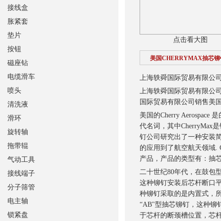
接线盒
胀紧套
垫片
点击看大图
按钮
美国CHERRYMAX抽芯铆
磁座钻
电缆滑车
上海轶舜国际贸易有限公司销
喷头
上海轶舜国际贸易有限公司销
国际贸易有限公司销售美国C
清洗液
美国的Cherry Aero
滑环
代名词，其中CherryMax
旋转轴
钉公司研究出了一种安装简
拖带辊
的应用到了航空航天领域. Che
产品，产品的类型有：抽
气动工具
二十世纪80年代，在鼓包型
接线端子
这种铆钉安装后芯杆断口
分子筛管
种铆钉采取的是内置式，所以
电主轴
“AB"型抽芯铆钉，这种铆
锁紧盘
于芯杆的断颈槽位置，芯