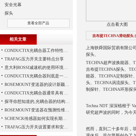
安全光幕
探头
查看全部产品
点击看大图
吉布提TECHNA滑动探头
相关文章
上海轶舜国际贸易有限公司销
CONDUCTIX光耦合器工作特性讲解
探头、
TRAFAG压力开关主要特点分享
TECHNA超声波换能器、
意大利ROSSI减速机的使用环境和保养要求
吉布提TECHNA探头、TE
CONDUCTIX光耦合器到底是一种怎样的装置呢
能器、TECHNA定制探针
头、TECHNA涡流探头、T
ROSEMOUNT变送器的设计新颖性且使用安全性
制探针、TECHNA环形
CONDUCTIX光耦合器通常具有多种封装形式
探寻你想知道的,光耦合器的结构组成
Techna NDT 深深植根于
ROSEMOUNT变送器在预测性维护与数字化工厂中的实战应用
研究超声波的同时，为今
SCHENCK传感器如何实现长期稳定性？
TRAFAG压力开关设置要求和安装要求是什么？
然而，直到二十多年后，菲尔
退休后，菲尔普斯创办了 