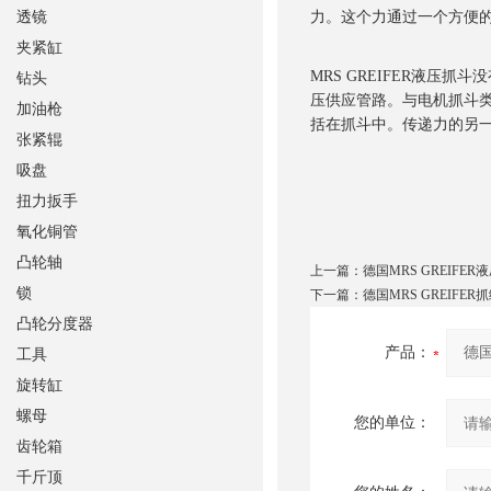
透镜
力。这个力通过一个方便
夹紧缸
MRS GREIFER液压
钻头
压供应管路。与电机抓斗类
加油枪
括在抓斗中。传递力的另
张紧辊
吸盘
扭力扳手
氧化铜管
凸轮轴
上一篇：
德国MRS GREIFER
锁
下一篇：
德国MRS GREIFER
凸轮分度器
产品：
工具
旋转缸
螺母
您的单位：
齿轮箱
千斤顶