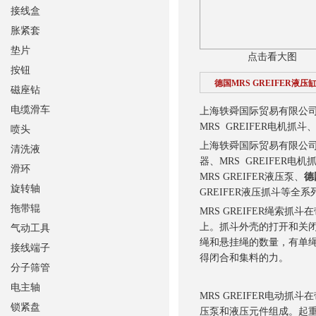
接线盒
胀紧套
垫片
点击看大图
按钮
德国MRS GREIFER液压
磁座钻
电缆滑车
上海轶舜国际贸易有限公司销售德
MRS GREIFER电机抓斗
喷头
上海轶舜国际贸易有限公司销
清洗液
器、MRS GREIFER
滑环
MRS GREIFER液压泵、
德
旋转轴
GREIFER液压抓斗等全
拖带辊
MRS GREIFER绳索
上。抓斗外壳的打开和关
气动工具
绳和悬挂绳的数量，有单绳、
接线端子
得闭合和集料的力。
分子筛管
电主轴
MRS GREIFER电动
锁紧盘
压泵和液压元件组成。起