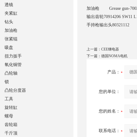
透镜
加油枪
Grease gun-7002
夹紧缸
输出齿轮
70914206 SW11 
钻头
手持枪输出头
80321112
加油枪
张紧辊
吸盘
上一篇：
CEE继电器
扭力扳手
下一篇：
德国NOMA电机
氧化铜管
产品：
凸轮轴
锁
凸轮分度器
您的单位：
工具
旋转缸
您的姓名：
螺母
齿轮箱
联系电话：
千斤顶