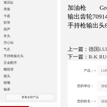
液压缸
加油枪
Greas
弹簧
输出齿轮
7091
卡盘
软管
手持枪输出头
葫芦
夹头
空心钻
上一篇：
德国LU
气爪
下一篇：
R-K R
手持枪输出头
五金配件
螺线管
产品：
接头
喷嘴
您的单位：
轴承
查看全部产品
您的姓名：