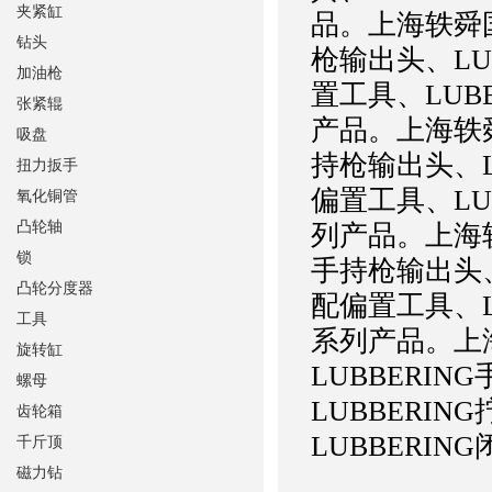
夹紧缸
品。
上海轶舜
钻头
枪输出头、LU
加油枪
置工具、LUB
张紧辊
产品。
上海轶
吸盘
持枪输出头、L
扭力扳手
偏置工具、LU
氧化铜管
凸轮轴
列产品。
上海
锁
手持枪输出头、
凸轮分度器
配偏置工具、L
工具
系列产品。
上
旋转缸
LUBBERIN
螺母
LUBBERIN
齿轮箱
LUBBERI
千斤顶
磁力钻