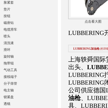
胀紧套
垫片
按钮
点击看大图
磁座钻
电缆滑车
LUBBERI
喷头
清洗液
LUBBERING加油枪
的详
滑环
旋转轴
上海轶舜国际贸
拖带辊
出头、
LUBB
气动工具
LUBBERIN
接线端子
LUBBERI
分子筛管
公司供应德国L
电主轴
油枪
、LUBB
锁紧盘
透镜
具、LUBBE