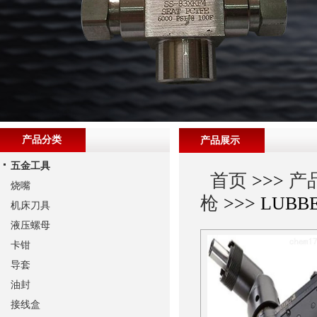
产品分类
产品展示
五金工具
首页
>>>
产
烧嘴
枪
>>> LUB
机床刀具
液压螺母
卡钳
导套
油封
接线盒