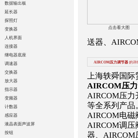
数据输出板
延长器
探照灯
点击看大图
变换器
人机界面
送器、AIRC
连接器
继电器底座
AIRCOM压力调节器
的详
调速器
交换器
上海轶舜国际
放大器
AIRCOM压
指示器
AIRCOM压
变频器
等全系列产品
计数器
AIRCOM电
感应器
AIRCOM调
液晶表面声波屏
按钮
器、AIRCO