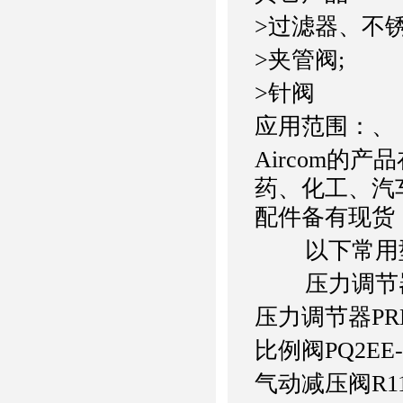
>过滤器、不
>夹管阀;
>针阀
应用范围：、
Aircom的
药、化工、汽
配件备有现货
以下常用
压力调节
压力调节器
PR
比例阀
PQ2EE-
气动减压阀
R1