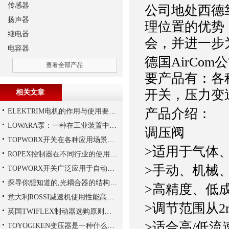
传感器
公司地处西德靠近
扬声器
理位置的优势：靠近
继电器
会，并进一步
电容器
德国AirCo
查看全部产品
要产品有：各
开关，压力变
相关文章
产品介绍：
ELEKTRIM电机的作用与使用要求讲解
LOWARA泵：一种在工业装置中广泛使用的泵
调压阀
TOPWORX开关在各种应用场景中的功能
>适用于气体
ROPEX控制器在不同行业的使用规范
>手动、机械
TOPWORX开关广泛应用于自动化控制领域
探寻你想知道的,光耦合器的结构组成
>高精度、低
意大利ROSSI减速机使用性能高、持久，运行平稳
>调节范围从2mb
英国TWIFLEX制动器选购原则详解
>适合高/低流速
TOYOGIKEN变压器是一种什么设备