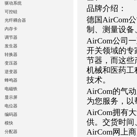
驱动系统
品牌介绍：
可控硅
德国AirCo
光纤耦合器
制、测量设备
内存卡
调节器
AirCom公
发生器
开关领域的专
转换器
节器，而这些
变压器
机械和医药工
逆变器
技术。
蜂鸣器
电磁铁
AirCom的
显示屏
为您服务，以
电位器
AirCom拥
编码器
供。交货时间
模快
AirCom网上
分配器