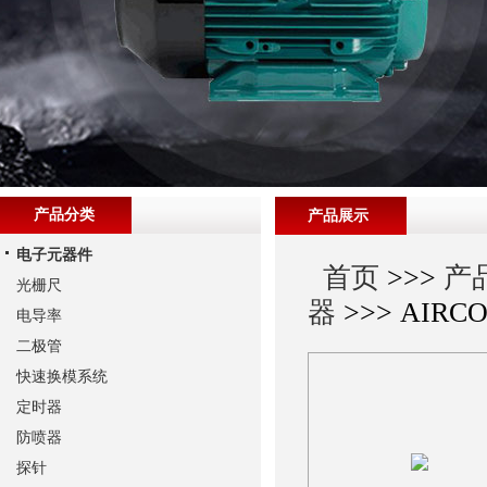
产品分类
产品展示
电子元器件
首页
>>>
产
光栅尺
器
>>> AIR
电导率
二极管
快速换模系统
定时器
防喷器
探针