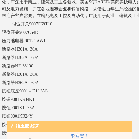
化，广泛用于商业，建筑及工业各领域。
美国SQUARED(美商实快电
司及电力设施，并在各地遍布企业和销售网络，凭借近百年生产经验的
来迎合客户需要。在输配电及工控及自动化，广泛用于商业，建筑及工
限位开关
9007C68T10
限位开关
9007C54D
压力继电器
9012GAW1
断路器
H361A 30A
断路器
H362A 60A
断路器
HJL36100
断路器
H361A 30A
断路器
H362A 60A
按钮底座
9001－K1L35G
按钮
9001KS34K1
按钮
9001K1L35A
按钮
9001KR24Y
按钮
9001KS11B
按钮
9001K1L35G
欢迎您！