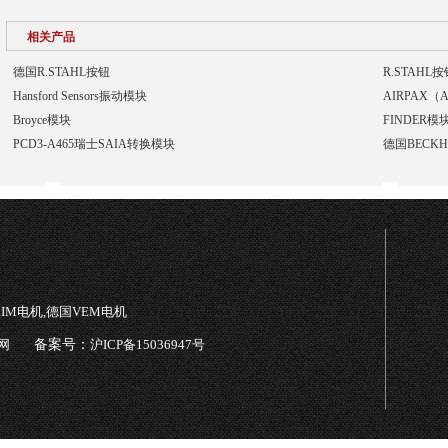
相关产品
德国R.STAHL按钮
R.STAHL按
Hansford Sensors振动模块
AIRPAX（
Broyce模块
FINDER模
PCD3-A465瑞士SAIA转换模块
德国BECK
TRIM电机,德国VEM电机
网
备案号：
沪ICP备15036947号