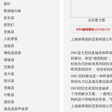
探针
数据输出板
延长器
点击看大图
探照灯
IMO旋转驱动
的详细介绍
变换器
人机界面
上海轶舜国际贸易有限公
连接器
继电器底座
IMO是大型转盘轴承和即
转驱动，体现“德国制造"
调速器
柱组合式的标准系列回转支
交换器
即用系统组件， 包括齿轮
放大器
IMO 回转驱动是一种即
指示器
和径向力以及液压驱动器
变频器
IMO回转支承是转盘轴承
了传统解决方案。 一般
计数器
构的设计和轴承的安装，
感应器
上海轶舜国际贸易有限公司
液晶表面声波屏