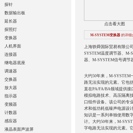
探针
数据输出板
延长器
点击看大图
探照灯
M-SYSTEM变换器
的详细
变换器
人机界面
上海轶舜国际贸易有限公司销
SYSTEM温度调节器、M-
连接器
器、M-SYSTEM信号调节
继电器底座
调速器
大约50年来，M-SYST
交换器
路无法实现的元素。它包
放大器
直在PA/FA/BA领域
模拟电路技术、高压隔离
指示器
口组件设备。该公司的专
变频器
术和低功耗低噪声电源设
计数器
知识是一系列单独使用数
感应器
计。
大约50年来，M-SY
字电路无法实现的元素。
液晶表面声波屏