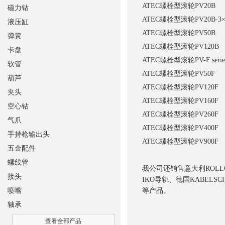
ATEC
螺栓型滚轮
PV20B
磁力钻
ATEC
螺栓型滚轮
PV20B-3
液压缸
ATEC
螺栓型滚轮
PV50B
弹簧
ATEC
螺栓型滚轮
PV120B
卡盘
ATEC
螺栓型滚轮
PV-F serie
软管
ATEC
螺栓型滚轮
PV50F
葫芦
ATEC
螺栓型滚轮
PV120F
夹头
ATEC
螺栓型滚轮
PV160F
空心钻
ATEC
螺栓型滚轮
PV260F
气爪
ATEC
螺栓型滚轮
PV400F
手持枪输出头
ATEC
螺栓型滚轮
PV900F
五金配件
螺线管
我公司还销售意大利ROLLO
接头
IKO导轨、德国KABELS
喷嘴
等产品
。
轴承
查看全部产品