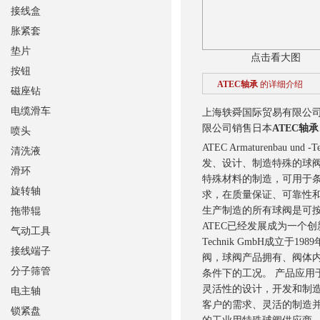
接线盒
胀紧套
垫片
点击看大图
按钮
ATEC轴承
的详细介绍
磁座钻
电缆滑车
上海轶舜国际贸易有限公
限公司销售日本
ATEC轴承
喷头
ATEC Armaturenba
清洗液
发、设计、制造特殊的球
滑环
特殊材料的制造，可用于条
旋转轴
求，在质量保证、可靠性
生产制造的所有球阀是可
拖带辊
ATEC已经发展成为一个
气动工具
Technik GmbH成立
接线端子
阀，球阀产品拥有、阀体
分子筛管
条件下的工况。 产品应用
灵活性的设计，开发和制
电主轴
客户的需求、灵活的制造并
锁紧盘