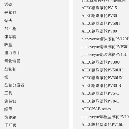
的工业用特殊球阀供应商
透镜
ATEC
钢珠滚轮
PV15
夹紧缸
ATEC
钢珠滚轮
PV30
钻头
ATEC
钢珠滚轮
PV50H
加油枪
ATEC
钢珠滚轮
PV80
张紧辊
planeveyor
钢珠滚轮
PV120
吸盘
planeveyor
钢珠滚轮
PVP30J
扭力扳手
planeveyor
钢珠滚轮
PV15U
氧化铜管
ATEC
钢珠滚轮
PV30U
凸轮轴
ATEC
钢珠滚轮
PV50UH
锁
ATEC
钢珠滚轮
PV30UX
凸轮分度器
ATEC
钢珠滚轮
PV30-B
工具
ATEC
钢珠滚轮
PV5-C
旋转缸
ATEC
钢珠滚轮
PV8-C
ATEC
PV-B series
螺母
planeveyor
螺栓型滚轮
PV10
齿轮箱
ATEC
螺栓型滚轮
PV16B
千斤顶