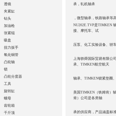
透镜
承，轧机轴承
夹紧缸
，微型轴承，铁路轴承等
钻头
NU202E.TVP是TI
加油枪
接、摩托车、试
张紧辊
吸盘
压泵、化工实验设备、轿
扭力扳手
氧化铜管
上海轶舜国际贸易有限公司销
凸轮轴
承、TIMKEN航空航天
锁
凸轮分度器
轴承、TIMKEN锁紧垫圈、
工具
旋转缸
美国TIMKEN（铁姆肯）
肯）公司是各类轴
螺母
齿轮箱
承的供应商，产品涵盖标准
千斤顶