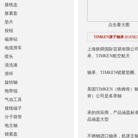
接线盒
胀紧套
垫片
点击看大图
按钮
TIMKEN滚子轴承
的详细
磁座钻
电缆滑车
上海轶舜国际贸易有限公
承、TIMKEN航空航天
喷头
清洗液
轴承、TIMKEN锁紧垫圈、
滑环
旋转轴
美国TIMKEN（铁姆肯）
拖带辊
肯）公司是各类轴
气动工具
接线端子
承的供应商，产品涵盖标准
分子筛管
品涵盖大型
电主轴
锁紧盘
不锈钢进口轴承，机床主