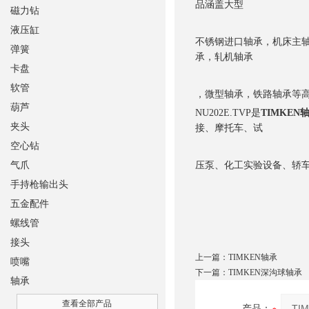
品涵盖大型
磁力钻
液压缸
不锈钢进口轴承，机床主
弹簧
承，轧机轴承
卡盘
软管
，微型轴承，铁路轴承等
葫芦
NU202E.TVP是
TIMKEN
夹头
接、摩托车、试
空心钻
气爪
压泵、化工实验设备、轿
手持枪输出头
五金配件
螺线管
接头
上一篇：
TIMKEN轴承
喷嘴
下一篇：
TIMKEN深沟球轴承
轴承
查看全部产品
产品：