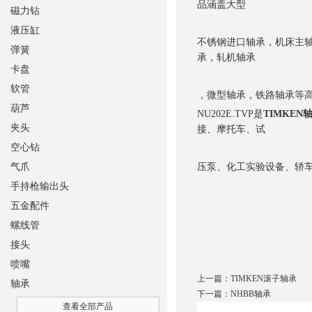
品涵盖大型
磁力钻
液压缸
不锈钢进口轴承，机床主
弹簧
承，轧机轴承
卡盘
软管
，微型轴承，铁路轴承等
葫芦
NU202E.TVP是
TIMKEN
夹头
接、摩托车、试
空心钻
气爪
压泵、化工实验设备、轿
手持枪输出头
五金配件
螺线管
接头
喷嘴
上一篇：
TIMKEN滚子轴承
轴承
下一篇：
NHBB轴承
查看全部产品