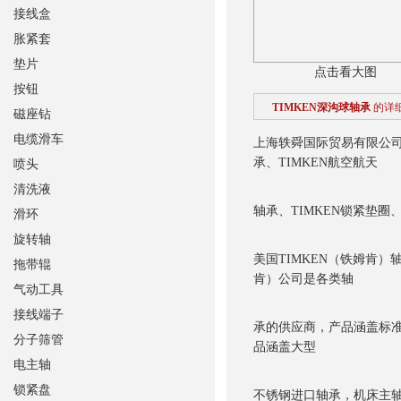
接线盒
胀紧套
垫片
点击看大图
按钮
TIMKEN深沟球轴承
的详
磁座钻
电缆滑车
上海轶舜国际贸易有限公
承、TIMKEN航空航天
喷头
清洗液
轴承、TIMKEN锁紧垫圈、
滑环
旋转轴
美国TIMKEN（铁姆肯）
拖带辊
肯）公司是各类轴
气动工具
接线端子
承的供应商，产品涵盖标准
分子筛管
品涵盖大型
电主轴
锁紧盘
不锈钢进口轴承，机床主