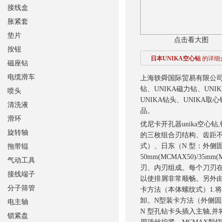
接线盒
胀紧套
垫片
点击看大图
按钮
日本UNIKA空心钻
的详细
磁座钻
电缆滑车
上海轶舜国际贸易有限公
钻、UNIKA磁力钻、UN
喷头
UNIKA钻头、UNIKA取
清洗液
品。
滑环
优尼卡开孔器unika空心
旋转轴
的三枚组合刃结构、齿距不
式）、日东（N 型：外侧
拖带辊
50mm(MCMAX50)/3
气动工具
刃、内刃组成。每个刀刃在
接线端子
以使排屑非常顺畅。另外由
分子筛管
卡方法（本体螺纹式）1.
卸。N型装卡方法（外侧固定
电主轴
N 型孔钻卡头插入主轴,并
锁紧盘