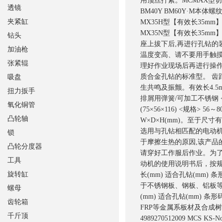
用顶丝拧紧。MCMAX型切削
透镜
BM40Y BM60Y·M本
夹紧缸
MX35H型【有效长35mm】M
MX35N型【有效长35m
钻头
座上拔下后,再进行孔钻的
加油枪
温度变高、请不要用手触
张紧辊
理好作业现场后再进行操作。
质合金孔钻的标准型。 齿
吸盘
生共鸣及振颤。有效长4.5
扭力扳手
排屑用弹簧/可加工不锈钢 <规格> 
氧化铜管
(75×56×116) <规格> 56～
凸轮轴
W×D×H(mm)。至于尺寸有误
选用与孔钻相匹配的电动
锁
于摩擦生热的原因,该产
凸轮分度器
请穿好工作服后作业。为了
工具
动机的使用说明书后，按规
旋转缸
长(mm) 适合孔钻(mm) 条形
于不锈钢板、钢板、铝板等
螺母
(mm) 适合孔钻(mm) 条形码
齿轮箱
FRP等金属系板材及合成树脂
千斤顶
4989270512009 MCS K