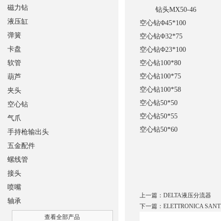
磁力钻
钻头
MX50-46
液压缸
空心钻
Φ45*100
弹簧
空心钻
Φ32*75
卡盘
空心钻
Φ23*100
软管
空心钻
100*80
空心钻
100*75
葫芦
空心钻
100*58
夹头
空心钻
50*50
空心钻
空心钻
50*55
气爪
空心钻
50*60
手持枪输出头
五金配件
螺线管
接头
喷嘴
上一篇：
DELTA液压分流器
轴承
下一篇：
ELETTRONICA SA
查看全部产品