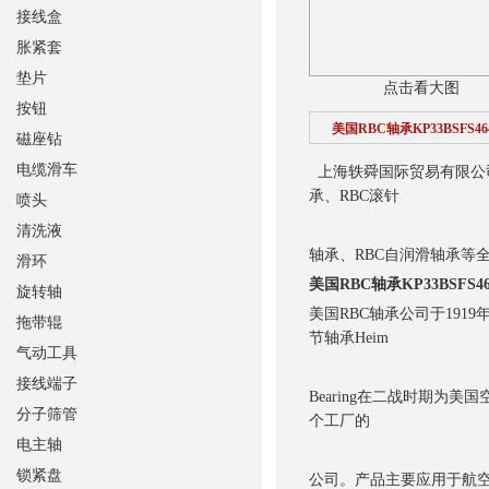
接线盒
胀紧套
垫片
点击看大图
按钮
美国RBC轴承KP33BSFS46
磁座钻
电缆滑车
上海轶舜国际贸易有限公司销
承、RBC滚针
喷头
清洗液
轴承、RBC自润滑轴承等
滑环
美国RBC轴承KP33BSFS46
旋转轴
美国RBC轴承公司于191
拖带辊
节轴承Heim
气动工具
接线端子
Bearing在二战时期为美
分子筛管
个工厂的
电主轴
锁紧盘
公司。产品主要应用于航