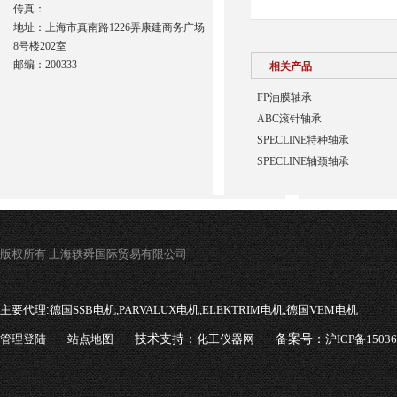
传真：
地址：上海市真南路1226弄康建商务广场
8号楼202室
邮编：200333
相关产品
FP油膜轴承
ABC滚针轴承
SPECLINE特种轴承
SPECLINE轴颈轴承
版权所有 上海轶舜国际贸易有限公司
主要代理:
德国SSB电机,PARVALUX电机,ELEKTRIM电机,德国VEM电机
管理登陆
站点地图
技术支持：
化工仪器网
备案号：
沪ICP备1503