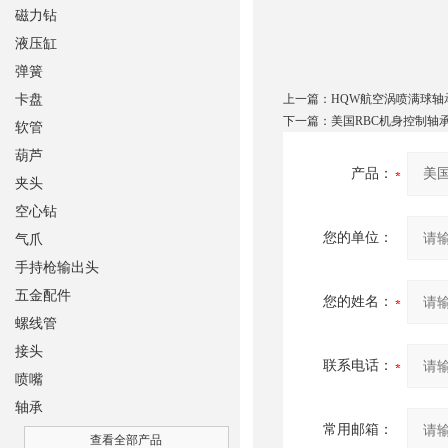
磁力钻
液压缸
弹簧
卡盘
上一篇：
HQW航空涡喷满球轴
下一篇：
美国RBC机身控制轴
软管
葫芦
产品：
夹头
空心钻
您的单位：
气爪
手持枪输出头
五金配件
您的姓名：
螺线管
接头
联系电话：
喷嘴
轴承
常用邮箱：
查看全部产品