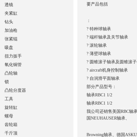
要产品包括
透镜
夹紧缸
：
钻头
? 特种球轴承
加油枪
? 端杆轴承及关节轴承
张紧辊
? 滚轮轴承
吸盘
? 薄壁球轴承
扭力扳手
? 圆锥滚子轴承及圆锥滚
氧化铜管
? aircraft机身控制轴承
凸轮轴
? 自润滑平面轴承
锁
部分产品型号：
凸轮分度器
轴承
RBC1 1/2
工具
轴承
RBC1 1/2
旋转缸
我公司还销售美国RBC轴承
螺母
国NEUHAUSER轴承、
齿轮箱
千斤顶
Browning轴承、德国ASK