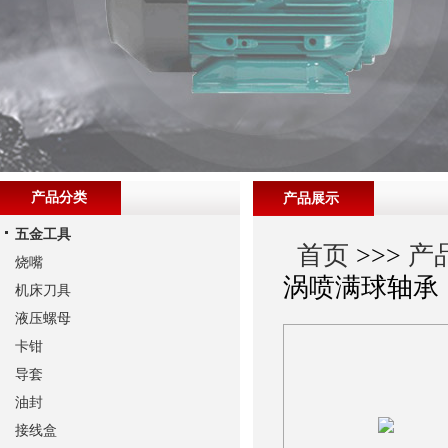
产品分类
产品展示
五金工具
首页
>>>
产
烧嘴
涡喷满球轴承
机床刀具
液压螺母
卡钳
导套
油封
接线盒