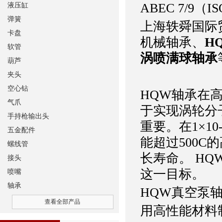
ABEC 7/9（
液压缸
弹簧
上海轶舜国际
卡盘
机械轴承、
H
软管
涡喷满球轴承
葫芦
夹头
空心钻
HQW轴承在
气爪
于实现涡轮分
手持枪输出头
重要。在1×1
五金配件
能超过500C
螺线管
长寿命。 H
接头
这一目标。
喷嘴
轴承
HQW真空泵
查看全部产品
用高性能材料