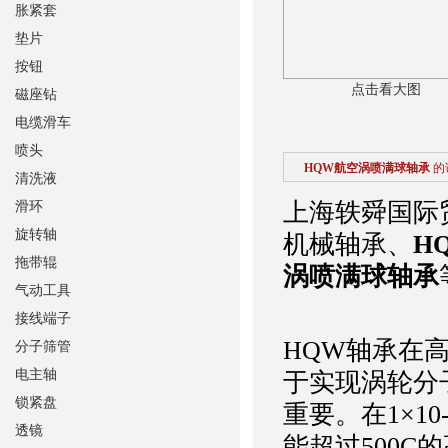
胀紧套
垫片
按钮
点击看大图
磁座钻
电缆滑车
喷头
HQW航空涡喷满球轴承
的
清洗液
上海轶舜国际
滑环
旋转轴
机械轴承、
H
拖带辊
涡喷满球轴承
气动工具
接线端子
HQW轴承在
分子筛管
电主轴
于实现涡轮分
锁紧盘
重要。在1×1
透镜
能超过500C