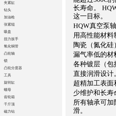
夹紧缸
长寿命。 H
钻头
这一目标。
加油枪
HQW真空泵
张紧辊
吸盘
用高性能材料
扭力扳手
陶瓷（氮化硅
氧化铜管
漏气率低的材
凸轮轴
锁
各种镀层（包
凸轮分度器
直接润滑设计
工具
超精加工表面
旋转缸
螺母
少维护和长寿
齿轮箱
所有轴承可加
千斤顶
滑。
磁力钻