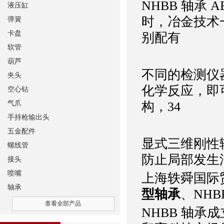
NHBB 轴承 AB
液压缸
时，冶金技术
弹簧
卡盘
别配有
软管
葫芦
不同的检测仪
夹头
化学反应，即
空心钻
气爪
构，34
手持枪输出头
五金配件
显式三维刚性
螺线管
防止局部发生
接头
喷嘴
上海轶舜国际
轴承
型轴承
、NH
查看全部产品
NHBB 轴承