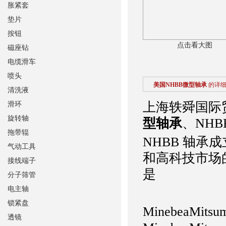
胀紧套
垫片
按钮
点击看大图
磁座钻
电缆滑车
喷头
美国NHBB微型轴承
的详
清洗液
上海轶舜国际
滑环
旋转轴
型轴承
、NH
拖带辊
NHBB 轴承
气动工具
和高科技市场
接线端子
是
分子筛管
电主轴
锁紧盘
MinebeaMi
透镜