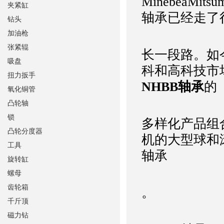
MinebeaMi
夹紧缸
轴承已经走了
钻头
加油枪
张紧辊
长一段路。如
吸盘
科和高科技市
扭力扳手
NHBB轴承
的
氧化铜管
凸轮轴
锁
多样化产品组
凸轮分度器
机的大型球和
工具
轴承
旋转缸
螺母
齿轮箱
。
千斤顶
磁力钻