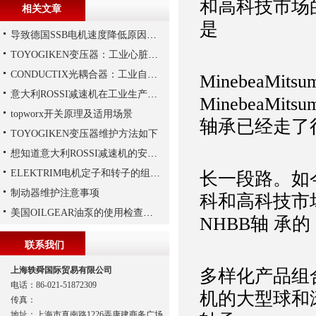
和高科技市场
相关文章
是
导致德国SSB电机速度降低原因有哪些?
TOYOGIKEN变压器：工业心脏的“隐形守护者”
CONDUCTIX光耦合器：工业自动化的“安全信使”
MinebeaMi
意大利ROSSI减速机在工业生产中的主要应用场景与技术优势
MinebeaMi
topworx开关原理及适用场景
轴承已经走了
TOYOGIKEN变压器维护方法如下
想知道意大利ROSSI减速机的安装技巧，那就看这里
ELEKTRIM电机定子和转子的组成结构如下
长一段路。如
制动器维护注意事项
科和高科技市
美国OILGEAR油泵的使用检查及流程
NHBB轴 承的
联系我们
上海轶舜国际贸易有限公司
多样化产品组
电话：86-021-51872309
机的大型球和
传真：
地址：上海市真南路1226弄康建商务广场