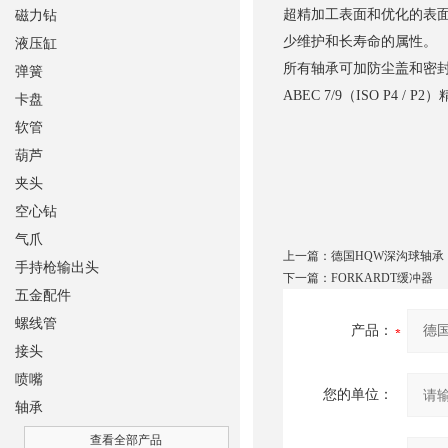
超精加工表面和优化的表
磁力钻
少维护和长寿命的属性。
液压缸
所有轴承可加防尘盖和密
弹簧
ABEC 7/9（ISO P4 /
卡盘
软管
葫芦
夹头
空心钻
气爪
上一篇：
德国HQW深沟球轴承
手持枪输出头
下一篇：
FORKARDT缓冲器
五金配件
螺线管
产品：
接头
喷嘴
您的单位：
轴承
查看全部产品