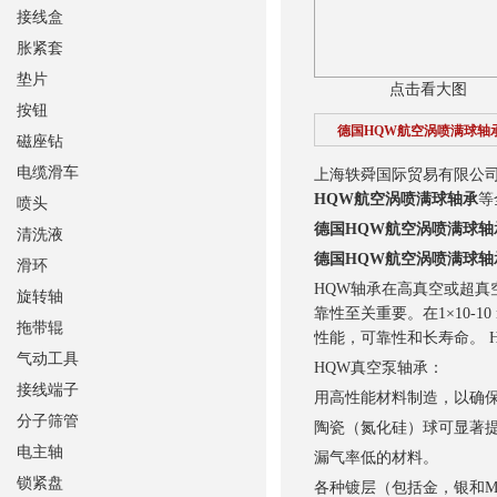
接线盒
胀紧套
垫片
点击看大图
按钮
德国HQW航空涡喷满球轴
磁座钻
电缆滑车
上海轶舜国际贸易有限公司
HQW航空涡喷满球轴承
等
喷头
德国HQW航空涡喷满球轴
清洗液
德国HQW航空涡喷满球轴
滑环
HQW轴承在高真空或超
旋转轴
靠性至关重要。在1×10-1
拖带辊
性能，可靠性和长寿命。 
气动工具
HQW真空泵轴承：
接线端子
用高性能材料制造，以确
分子筛管
陶瓷（氮化硅）球可显著
电主轴
漏气率低的材料。
锁紧盘
各种镀层（包括金，银和M