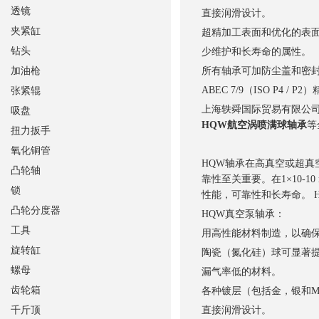
透镜
直接润滑设计。
夹紧缸
超精加工表面和优化的表
钻头
少维护和长寿命的属性。
加油枪
所有轴承可加防尘盖和密
ABEC 7/9（ISO P4 /
张紧辊
上海轶舜国际贸易有限公司
吸盘
HQW航空涡喷满球轴承
等
扭力扳手
氧化铜管
HQW轴承在高真空或超
凸轮轴
靠性至关重要。在1×10-1
锁
性能，可靠性和长寿命。 
凸轮分度器
HQW真空泵轴承：
工具
用高性能材料制造，以确
旋转缸
陶瓷（氮化硅）球可显著
螺母
漏气率低的材料。
齿轮箱
各种镀层（包括金，银和M
千斤顶
直接润滑设计。