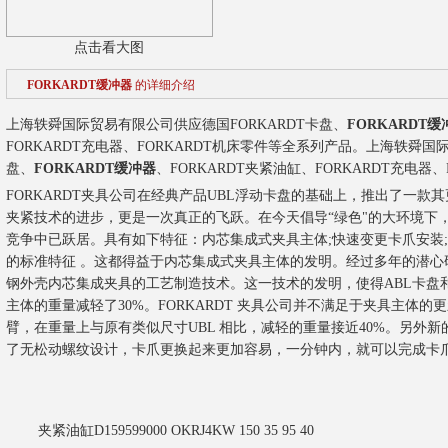
点击看大图
FORKARDT缓冲器
的详细介绍
上海轶舜国际贸易有限公司供应德国FORKARDT卡盘、
FORKARDT缓
FORKARDT充电器、FORKARDT机床零件等全系列产品。
上海轶舜国际
盘、
FORKARDT缓冲器
、FORKARDT夹紧油缸、FORKARDT充电器
FORKARDT夹具公司在经典产品UBL浮动卡盘的基础上，推出了一款其
夹紧技术的进步，更是一次真正的飞跃。在今天倡导“绿色"的大环境下，F
竞争中已跃居。具有如下特征：内芯集成式夹具主体;快速变更卡爪安装;柱
的标准特征 。这都得益于内芯集成式夹具主体的发明。经过多年的潜心研
钢外壳内芯集成夹具的工艺制造技术。这一技术的发明，使得ABL卡盘和
主体的重量减轻了30%。FORKARDT 夹具公司并不满足于夹具主体
臂，在重量上与原有类似尺寸UBL 相比，减轻的重量接近40%。另外新的 FOR
了无松动螺纹设计，卡爪更换起来更加容易，一分钟内，就可以完成卡
夹紧油缸
D159599000 OKRJ4KW 150 35 95 40