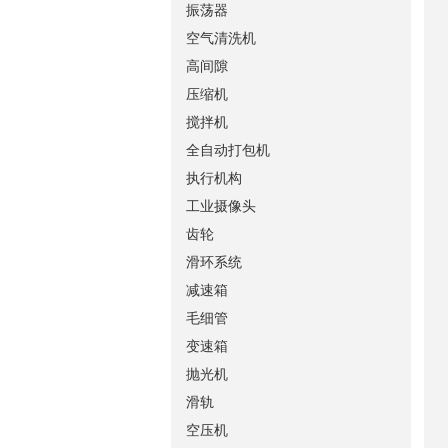
振荡器
空气清洗机
高间隙
压缩机
搅拌机
全自动打包机
执行机构
工业摄像头
齿轮
滑环系统
减速箱
毛细管
变速箱
抛光机
滑轨
空压机