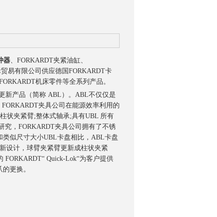
冲器
、FORKARDT夹紧油缸、
贸易有限公司供应德国FORKARDT卡
、FORKARDT机床零件等全系列产品。
更新产品（简称 ABL）。ABL不仅仅是
ORKARDT夹具公司在能源效率利用的
状夹紧臂;整体式轴承;具有UBL 所有
究，FORKARDT夹具公司拥有了不锈
类似尺寸大小UBL卡盘相比，ABL卡盘
的更新设计，球臂夹紧臂更新成柱状夹紧
KARDT“ Quick-Lok“为客户提供
爪的更换。