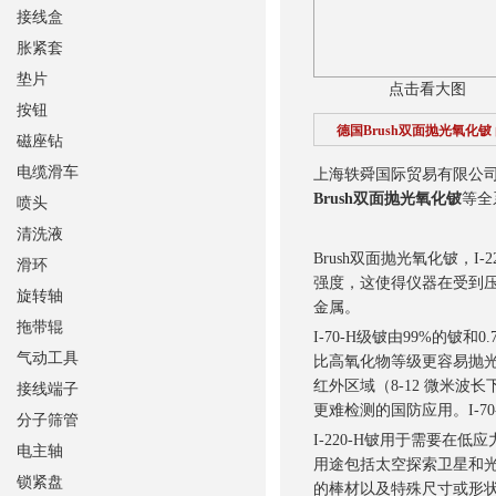
接线盒
胀紧套
垫片
点击看大图
按钮
德国Brush双面抛光氧化铍
磁座钻
电缆滑车
上海轶舜国际贸易有限公
Brush双面抛光氧化铍
等全
喷头
清洗液
Brush双面抛光氧化铍，I
滑环
强度，这使得仪器在受到
旋转轴
金属。
拖带辊
I-70-H级铍由99%的
气动工具
比高氧化物等级更容易抛光。它还
红外区域（8-12 微米波
接线端子
更难检测的国防应用。I-
分子筛管
I-220-H铍用于需要
电主轴
用途包括太空探索卫星和光
锁紧盘
的棒材以及特殊尺寸或形