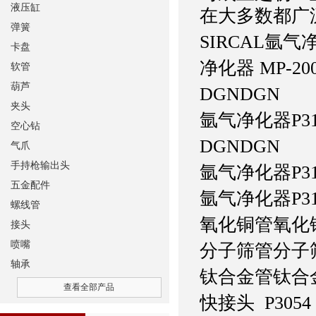
液压缸
在大多数都广
弹簧
SIRCAL氩气
卡盘
净化器
MP-20
软管
葫芦
DGN
DGN
夹头
氩气净化器
P3
空心钻
DGN
DGN
气爪
手持枪输出头
氩气净化器
P3
五金配件
氩气净化器
P3
螺线管
氧化铜管
氧化铜管
接头
喷嘴
分子筛管
分子筛管
轴承
钛合金管
钛合金管
查看全部产品
快接头 P3054