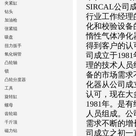
夹紧缸
SIRCAL公
钻头
行业工作经理
加油枪
化和校验设备的
张紧辊
惰性气体净化
吸盘
得到客户的认
扭力扳手
司成立于198
氧化铜管
凸轮轴
理的技术人员
锁
备的市场需求不
凸轮分度器
化器从公司成
工具
认可，现在大
旋转缸
1981年。是
螺母
人员组成。公
齿轮箱
需求不断的增长
千斤顶
磁力钻
司成立之初一