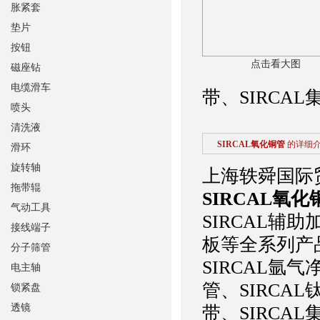
胀紧套
垫片
按钮
点击看大图
磁座钻
电缆滑车
带、SIRCA
喷头
清洗液
SIRCAL氧化铜管
的详细
滑环
旋转轴
上海轶舜国际
拖带辊
SIRCAL氧化
气动工具
SIRCAL辅助
接线端子
板等全系列
分子筛管
SIRCAL氩
电主轴
管、SIRCAL
锁紧盘
透镜
带、SIRC