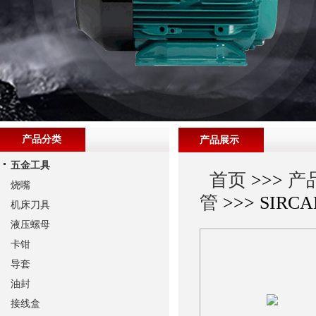
产品分类
产品展示
五金工具
首页
>>>
产
烧嘴
管
>>> SIR
机床刀具
液压螺母
卡钳
导套
油封
接线盒