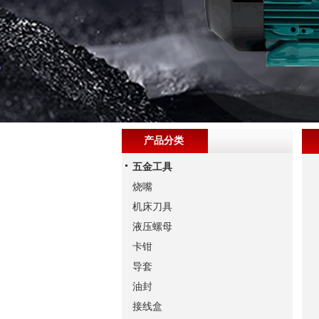
产品分类
五金工具
烧嘴
机床刀具
液压螺母
卡钳
导套
油封
接线盒