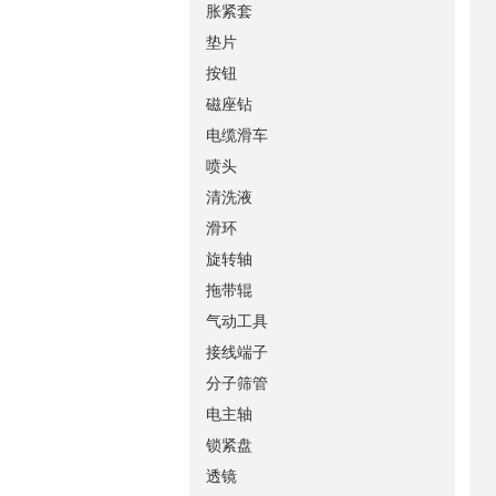
胀紧套
垫片
按钮
磁座钻
电缆滑车
喷头
清洗液
滑环
旋转轴
拖带辊
气动工具
接线端子
分子筛管
电主轴
锁紧盘
透镜