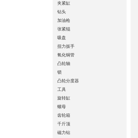
夹紧缸
钻头
加油枪
张紧辊
吸盘
扭力扳手
氧化铜管
凸轮轴
锁
凸轮分度器
工具
旋转缸
螺母
齿轮箱
千斤顶
磁力钻