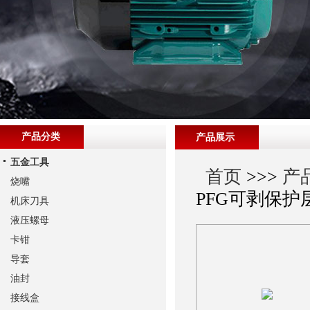
产品分类
产品展示
五金工具
首页
>>>
产
烧嘴
PFG可剥保护
机床刀具
液压螺母
卡钳
导套
油封
接线盒