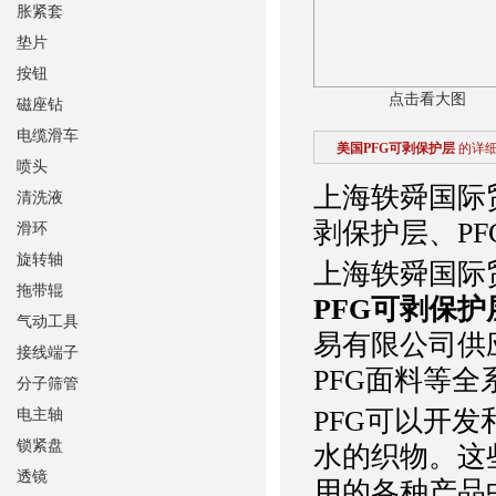
胀紧套
垫片
按钮
点击看大图
磁座钻
电缆滑车
美国PFG可剥保护层
的详
喷头
上海轶舜国际
清洗液
剥保护层、P
滑环
旋转轴
上海轶舜国际
拖带辊
PFG可剥保护
气动工具
易有限公司供
接线端子
PFG面料等全
分子筛管
PFG可以开
电主轴
锁紧盘
水的织物。这
透镜
用的各种产品