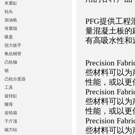
夹紧缸
钻头
PFG提供工
加油枪
张紧辊
量混凝土板的
吸盘
有高吸水性和
扭力扳手
氧化铜管
Precisio
凸轮轴
些材料可以为声
锁
凸轮分度器
性能，或以更
工具
Precisio
旋转缸
些材料可以为声
螺母
性能，或以更
齿轮箱
Precisio
千斤顶
些材料可以为声
磁力钻