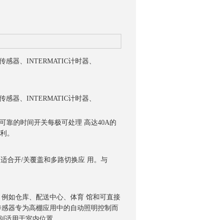
IC传感器、INTERMATIC计时器、
IC传感器、INTERMATIC计时器、
些可靠的时间开关每极可处理 高达40A的
便利。
非常适合开/关覆盖和多路切换应 用。与
设计，例如仓库、配送中心、体育 馆和可直接
-HB-U传感器专为高棚应用中的自动照明控制而
别适用于室内位置。